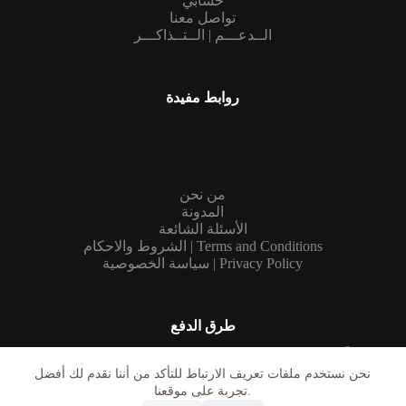
حسابي
تواصل معنا
الــدعـــم | الــتــذاكـــر
روابط مفيدة
روابط مفيدة
من نحن
المدونة
الأسئلة الشائعة
الشروط والاحكام | Terms and Conditions
سياسة الخصوصية | Privacy Policy
طرق الدفع
حالياً نتيح فقط الدفع من خلال التحويل البنكي، ومع دعمكم
سنوفر قنوات الدفع التي تسهل عليكم
نحن نستخدم ملفات تعريف الارتباط للتأكد من أننا نقدم لك أفضل
تجربة على موقعنا.