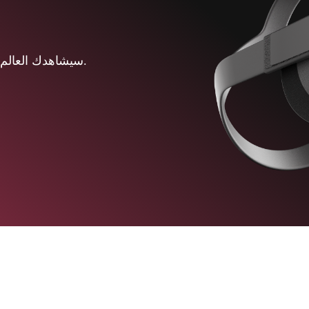
سيشاهدك العالم معنا بمنظور مختلف، يحقق احلامك ويلبي تطلعاتك.