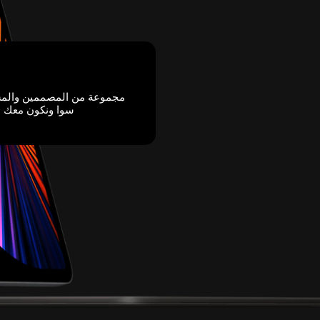
مجموعة من المصممين والمسو
سوا ونكون معك ب