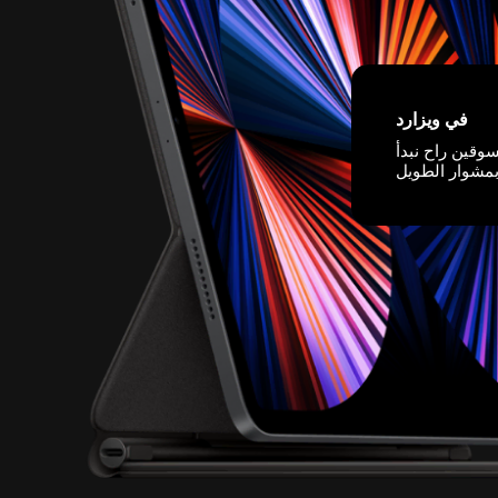
في ويزارد
قين راح نبدأ
مشوار الطويل