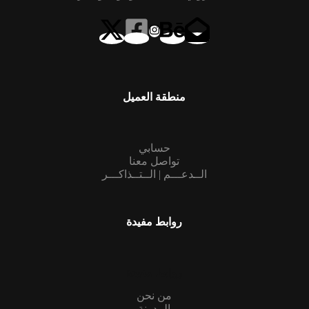
منطقة العميل
حسابي
تواصل معنا
الــدعـــم | الــتــذاكـــر
روابط مفيدة
روابط مفيدة
من نحن
المدونة